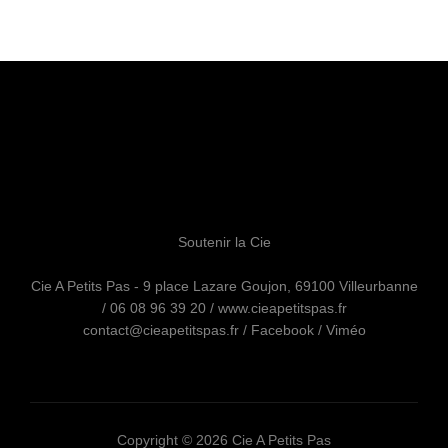
Soutenir la Cie
Cie A Petits Pas - 9 place Lazare Goujon, 69100 Villeurbanne
/ 06 08 96 39 20 / www.cieapetitspas.fr
contact@cieapetitspas.fr
/
Facebook
/
Viméo
Copyright © 2026 Cie A Petits Pas