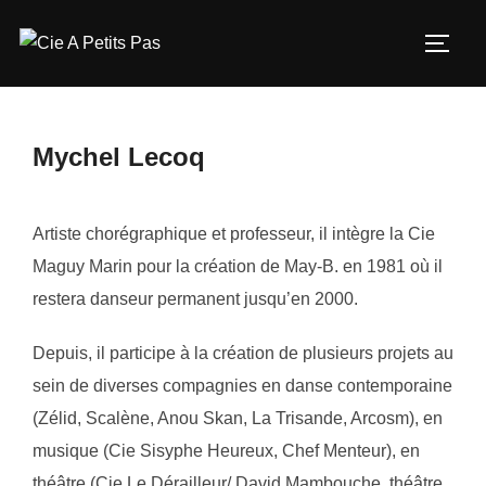
Aller
au
PERM
contenu
Mychel Lecoq
Artiste chorégraphique et professeur, il intègre la Cie
Maguy Marin pour la création de May-B. en 1981 où il
restera danseur permanent jusqu’en 2000.
Depuis, il participe à la création de plusieurs projets au
sein de diverses compagnies en danse contemporaine
(Zélid, Scalène, Anou Skan, La Trisande, Arcosm), en
musique (Cie Sisyphe Heureux, Chef Menteur), en
théâtre (Cie Le Dérailleur/ David Mambouche, théâtre